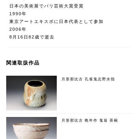
日本の美術展でパリ芸術大賞受賞
1990年
東京アートエキスポに日本代表として参加
2006年
8月16日82歳で逝去
関連取扱作品
月形那比古 孔雀鬼志野水指
月形那比古 晩年作 鬼翁 茶碗