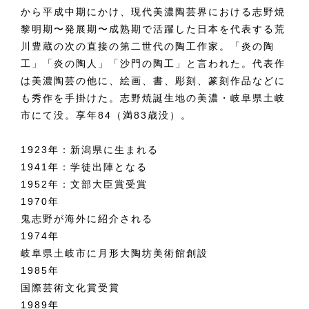
から平成中期にかけ、現代美濃陶芸界における志野焼
黎明期〜発展期〜成熟期で活躍した日本を代表する荒
川豊蔵の次の直接の第二世代の陶工作家。「炎の陶
工」「炎の陶人」「沙門の陶工」と言われた。代表作
は美濃陶芸の他に、絵画、書、彫刻、篆刻作品などに
も秀作を手掛けた。志野焼誕生地の美濃・岐阜県土岐
市にて没。享年84（満83歳没）。
1923年：新潟県に生まれる
1941年：学徒出陣となる
1952年：文部大臣賞受賞
1970年
鬼志野が海外に紹介される
1974年
岐阜県土岐市に月形大陶坊美術館創設
1985年
国際芸術文化賞受賞
1989年