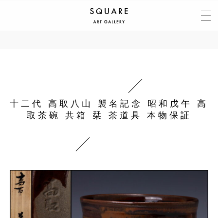
十二代 高取八山 襲名記念 昭和戊午 高
取茶碗 共箱 栞 茶道具 本物保証