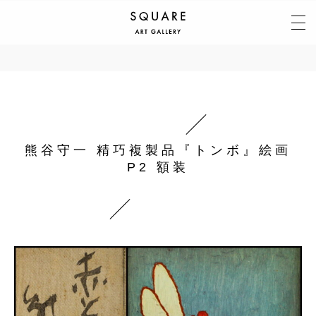
熊谷守一 精巧複製品『トンボ』絵画
P2 額装