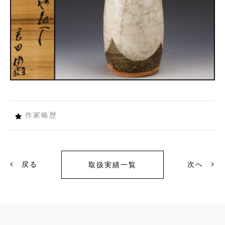
作家略歴
戻る
次へ
取扱実績一覧