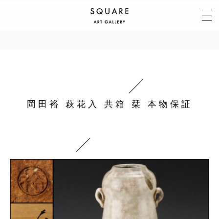
岡田裕 萩花入 共箱 栞 本物保証