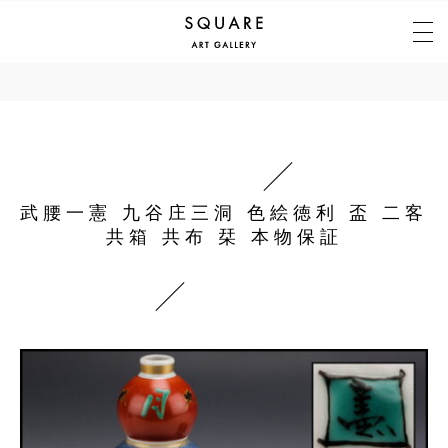
武腰一憲 九谷庄三洞 色絵徳利 盃 二客
共箱 共布 栞 本物保証