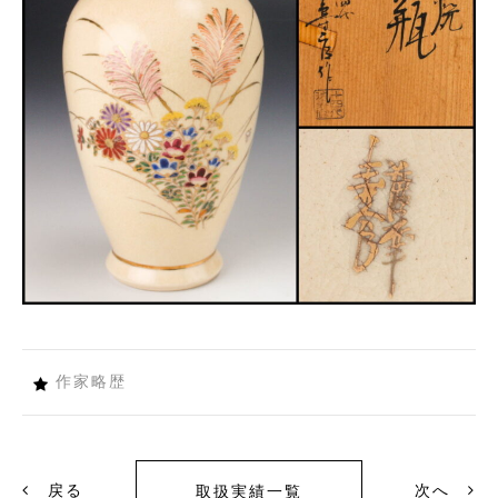
作家略歴
戻る
次へ
取扱実績一覧