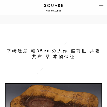
幸崎達彦 幅35cmの大作 備前皿 共箱
共布 栞 本物保証