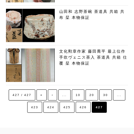
山田和 志野茶碗 茶道具 共箱 共
布 栞 本物保証
文化勲章作家 藤田喬平 最上位作
手吹ヴェニス茶入 茶道具 共箱 仕
覆 栞 本物保証
427 / 427
«
‹
...
10
20
30
...
423
424
425
426
427