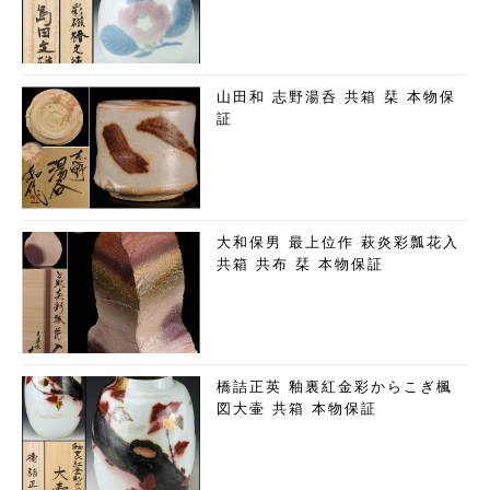
山田和 志野湯呑 共箱 栞 本物保
証
大和保男 最上位作 萩炎彩瓢花入
共箱 共布 栞 本物保証
橋詰正英 釉裏紅金彩からこぎ楓
図大壷 共箱 本物保証